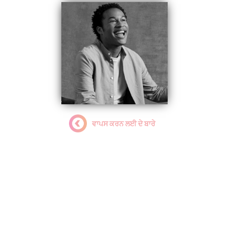
ਵਾਪਸ ਕਰਨ ਲਈ ਦੇ ਬਾਰੇ
Sheku Kanneh-Mason
MBE
ਰਾਜਦੂਤ