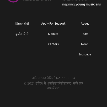
ਨਿੱਜਤਾ ਨੀਤੀ
Apply For Support
About
ਕੂਕੀਜ਼ ਨੀਤੀ
Donate
Team
Careers
News
Subscribe
ਰਜਿਸਟਰਡ ਚੈਰਿਟੀ No: 1183804
© 2021 ਭਵਿੱਖ ਦੇ ਪ੍ਰਤਿਭਾ ਸੰਗੀਤਕਾਰ. ਸਾਰੇ ਹੱਕ
ਰਾਖਵੇਂ ਹਨ.