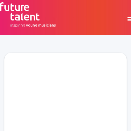
Ages 8-14 │ £500 funding │ 2 years