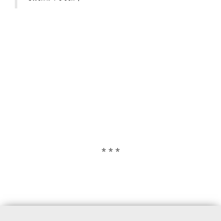
* * *