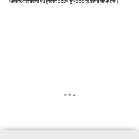
ਅਰਜ਼ੀਆਂ ਵੀਰਵਾਰ ੧੫ ਜੁਲਾਈ ੨੦੨੧ ਨੂੰ ੧੨੦੦ 'ਤੇ ਬੰਦ ਹੋ ਦੀਆਂ ਹਨ।
* * *