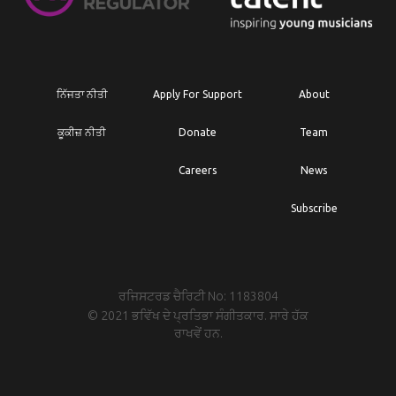
ਨਿੱਜਤਾ ਨੀਤੀ
Apply For Support
About
ਕੂਕੀਜ਼ ਨੀਤੀ
Donate
Team
Careers
News
Subscribe
ਰਜਿਸਟਰਡ ਚੈਰਿਟੀ No: 1183804
© 2021 ਭਵਿੱਖ ਦੇ ਪ੍ਰਤਿਭਾ ਸੰਗੀਤਕਾਰ. ਸਾਰੇ ਹੱਕ
ਰਾਖਵੇਂ ਹਨ.